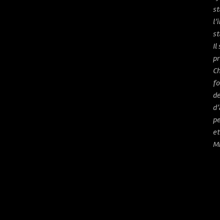
st
l’
st
Il
pr
Ch
fo
de
d’
pe
et
M